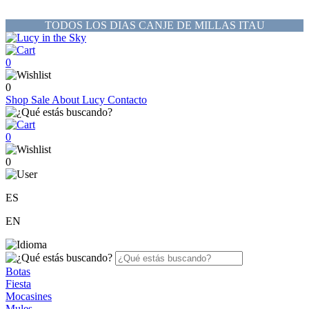
TODOS LOS DIAS CANJE DE MILLAS ITAU
0
0
Shop
Sale
About Lucy
Contacto
0
0
ES
EN
Botas
Fiesta
Mocasines
Mules