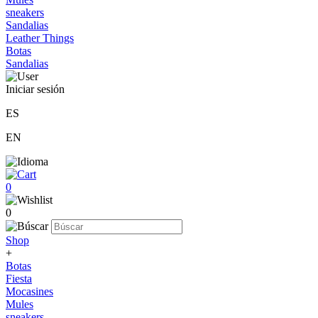
sneakers
Sandalias
Leather Things
Botas
Sandalias
Iniciar sesión
ES
EN
0
0
Shop
+
Botas
Fiesta
Mocasines
Mules
sneakers