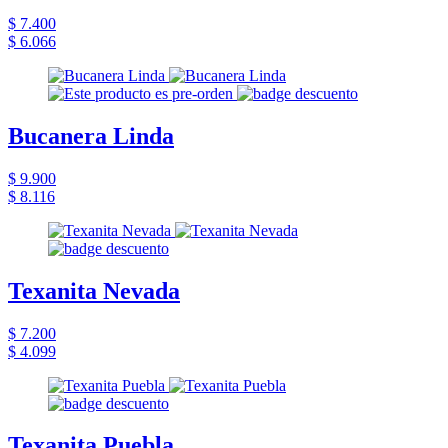
$ 7.400
$ 6.066
Bucanera Linda
$ 9.900
$ 8.116
Texanita Nevada
$ 7.200
$ 4.099
Texanita Puebla