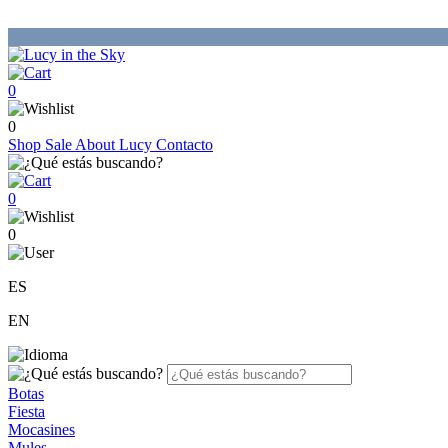
0
0
Shop
Sale
About Lucy
Contacto
0
0
ES
EN
Botas
Fiesta
Mocasines
Mules