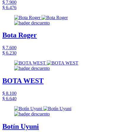
$ 7.900
$ 6.476
Bota Roger
$ 7.600
$ 6.230
BOTA WEST
$ 8.100
$ 6.640
Botín Uyuni