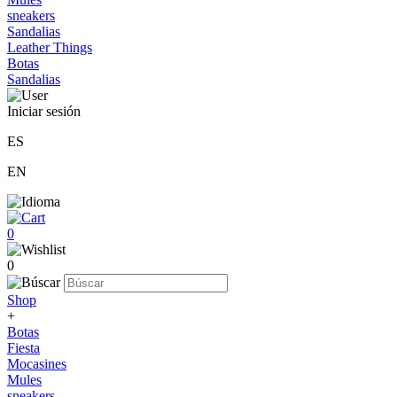
sneakers
Sandalias
Leather Things
Botas
Sandalias
Iniciar sesión
ES
EN
0
0
Shop
+
Botas
Fiesta
Mocasines
Mules
sneakers