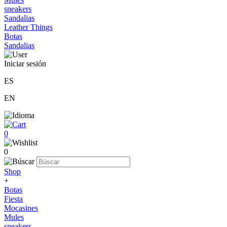
sneakers
Sandalias
Leather Things
Botas
Sandalias
Iniciar sesión
ES
EN
0
0
Shop
+
Botas
Fiesta
Mocasines
Mules
sneakers