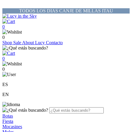
TODOS LOS DIAS CANJE DE MILLAS ITAU
0
0
Shop
Sale
About Lucy
Contacto
0
0
ES
EN
Botas
Fiesta
Mocasines
Mules