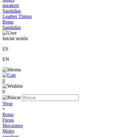
sneakers
Sandalias
Leather Things
Botas
Sandalias
Iniciar sesión
ES
EN
0
0
Shop
+
Botas
Fiesta
Mocasines
Mules
sneakers