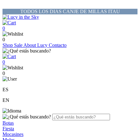
TODOS LOS DIAS CANJE DE MILLAS ITAU
0
0
Shop
Sale
About Lucy
Contacto
0
0
ES
EN
Botas
Fiesta
Mocasines
Mules