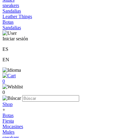
sneakers
Sandalias
Leather Things
Botas
Sandalias
Iniciar sesión
ES
EN
0
0
Shop
+
Botas
Fiesta
Mocasines
Mules
sneakers