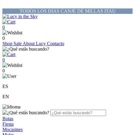
TODOS LOS DIAS CANJE DE MILLAS ITAU
0
0
Shop
Sale
About Lucy
Contacto
0
0
ES
EN
Botas
Fiesta
Mocasines
Mules