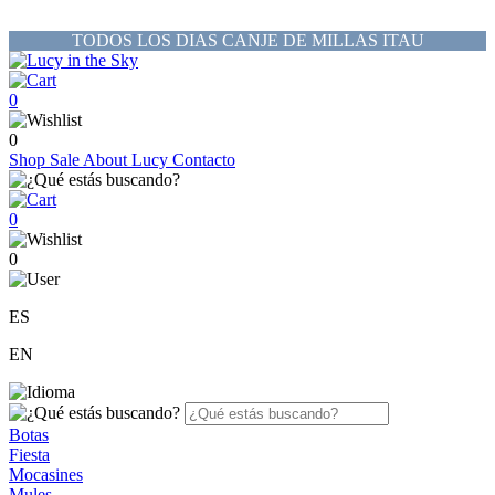
TODOS LOS DIAS CANJE DE MILLAS ITAU
0
0
Shop
Sale
About Lucy
Contacto
0
0
ES
EN
Botas
Fiesta
Mocasines
Mules