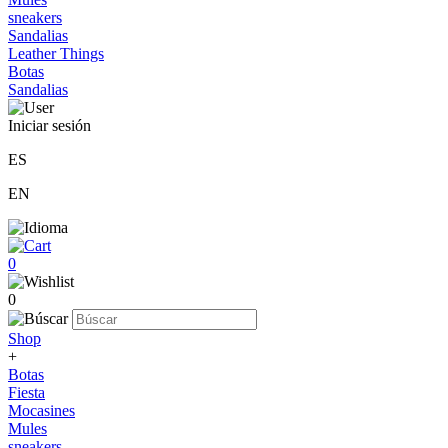
sneakers
Sandalias
Leather Things
Botas
Sandalias
Iniciar sesión
ES
EN
0
0
Shop
+
Botas
Fiesta
Mocasines
Mules
sneakers