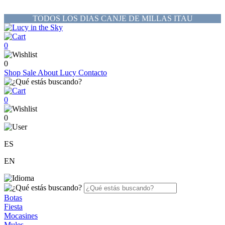
TODOS LOS DIAS CANJE DE MILLAS ITAU
0
0
Shop
Sale
About Lucy
Contacto
0
0
ES
EN
Botas
Fiesta
Mocasines
Mules