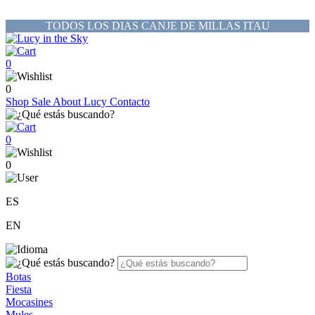
TODOS LOS DIAS CANJE DE MILLAS ITAU
0
0
Shop
Sale
About Lucy
Contacto
0
0
ES
EN
Botas
Fiesta
Mocasines
Mules