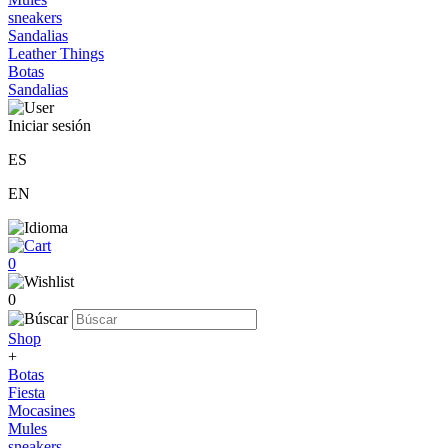
sneakers
Sandalias
Leather Things
Botas
Sandalias
Iniciar sesión
ES
EN
0
0
Shop
+
Botas
Fiesta
Mocasines
Mules
sneakers