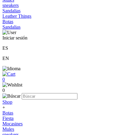
sneakers
Sandalias
Leather Things
Botas
Sandalias
Iniciar sesión
ES
EN
0
0
Shop
+
Botas
Fiesta
Mocasines
Mules
sneakers