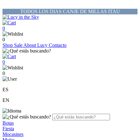
TODOS LOS DIAS CANJE DE MILLAS ITAU
0
0
Shop
Sale
About Lucy
Contacto
0
0
ES
EN
Botas
Fiesta
Mocasines
Mules