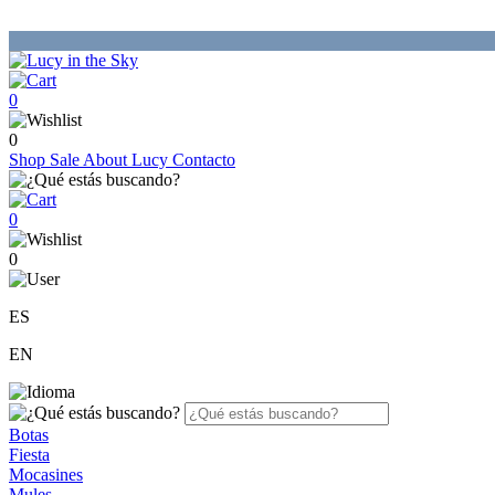
0
0
Shop
Sale
About Lucy
Contacto
0
0
ES
EN
Botas
Fiesta
Mocasines
Mules