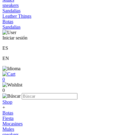
sneakers
Sandalias
Leather Things
Botas
Sandalias
Iniciar sesión
ES
EN
0
0
Shop
+
Botas
Fiesta
Mocasines
Mules
sneakers