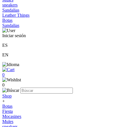
sneakers
Sandalias
Leather Things
Botas
Sandalias
Iniciar sesión
ES
EN
0
0
Shop
+
Botas
Fiesta
Mocasines
Mules
sneakers