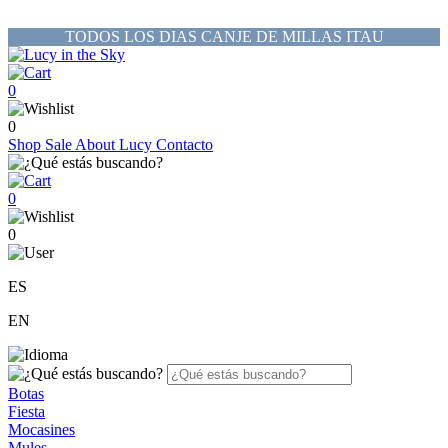
TODOS LOS DIAS CANJE DE MILLAS ITAU
0
0
Shop
Sale
About Lucy
Contacto
0
0
ES
EN
Botas
Fiesta
Mocasines
Mules