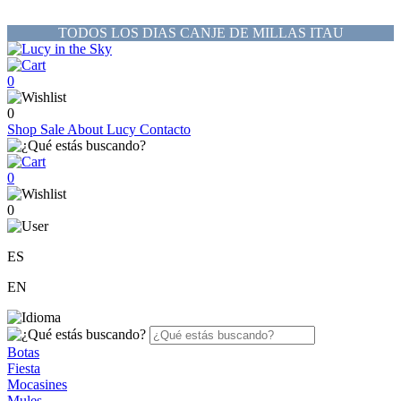
TODOS LOS DIAS CANJE DE MILLAS ITAU
0
0
Shop
Sale
About Lucy
Contacto
0
0
ES
EN
Botas
Fiesta
Mocasines
Mules