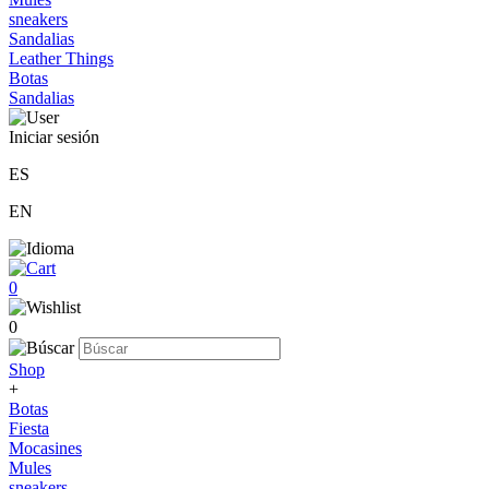
sneakers
Sandalias
Leather Things
Botas
Sandalias
Iniciar sesión
ES
EN
0
0
Shop
+
Botas
Fiesta
Mocasines
Mules
sneakers