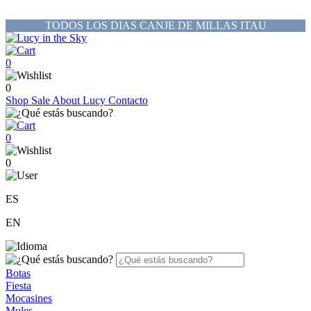
TODOS LOS DIAS CANJE DE MILLAS ITAU
0
0
Shop
Sale
About Lucy
Contacto
0
0
ES
EN
Botas
Fiesta
Mocasines
Mules