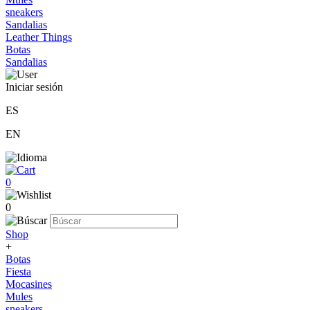
sneakers
Sandalias
Leather Things
Botas
Sandalias
Iniciar sesión
ES
EN
0
0
Shop
+
Botas
Fiesta
Mocasines
Mules
sneakers