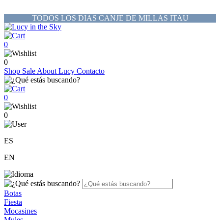
TODOS LOS DIAS CANJE DE MILLAS ITAU
0
0
Shop
Sale
About Lucy
Contacto
0
0
ES
EN
Botas
Fiesta
Mocasines
Mules