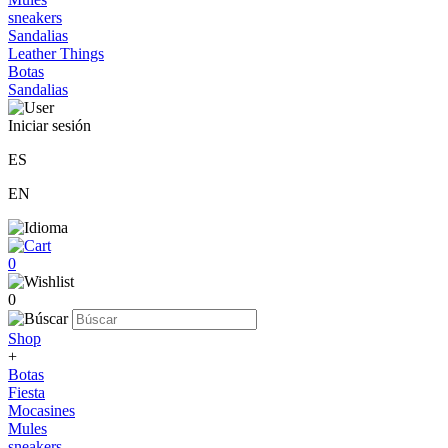
sneakers
Sandalias
Leather Things
Botas
Sandalias
Iniciar sesión
ES
EN
0
0
Shop
+
Botas
Fiesta
Mocasines
Mules
sneakers