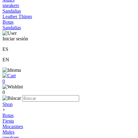
sneakers
Sandalias
Leather Things
Botas
Sandalias
Iniciar sesión
ES
EN
0
0
Shop
+
Botas
Fiesta
Mocasines
Mules
sneakers