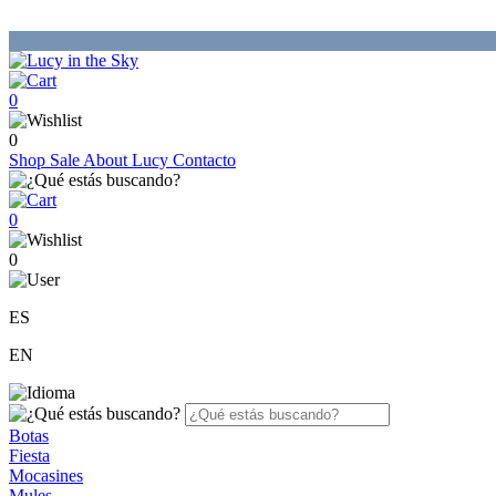
0
0
Shop
Sale
About Lucy
Contacto
0
0
ES
EN
Botas
Fiesta
Mocasines
Mules