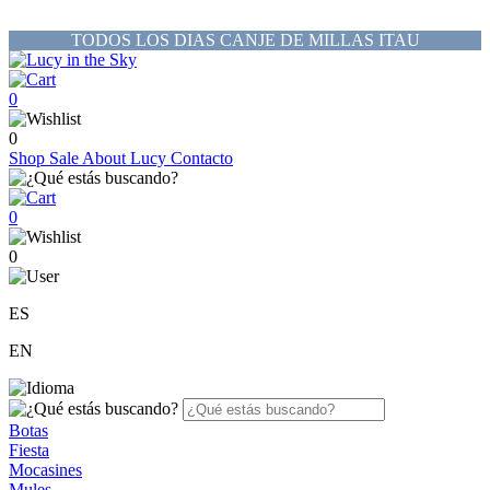
TODOS LOS DIAS CANJE DE MILLAS ITAU
0
0
Shop
Sale
About Lucy
Contacto
0
0
ES
EN
Botas
Fiesta
Mocasines
Mules