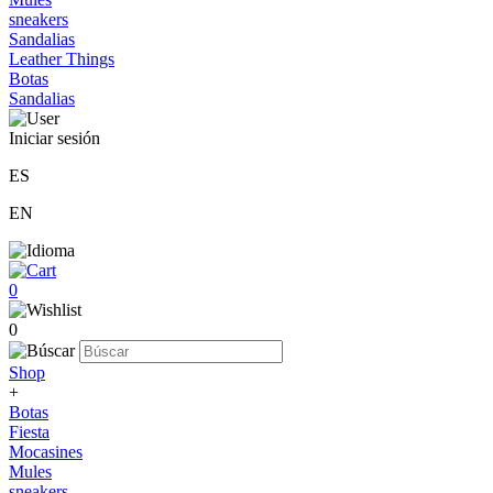
sneakers
Sandalias
Leather Things
Botas
Sandalias
Iniciar sesión
ES
EN
0
0
Shop
+
Botas
Fiesta
Mocasines
Mules
sneakers