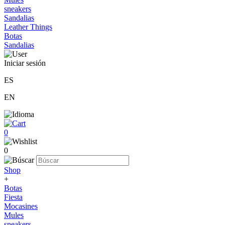
sneakers
Sandalias
Leather Things
Botas
Sandalias
Iniciar sesión
ES
EN
0
0
Shop
+
Botas
Fiesta
Mocasines
Mules
sneakers