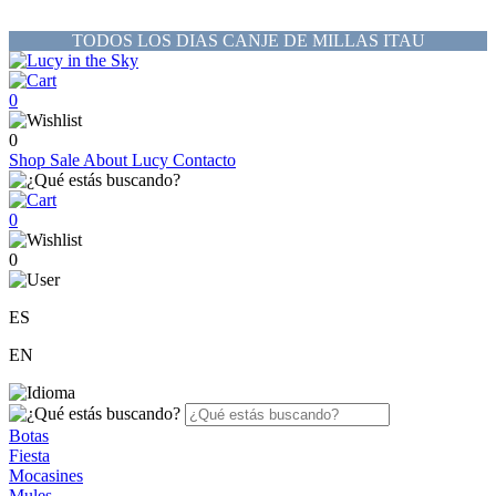
TODOS LOS DIAS CANJE DE MILLAS ITAU
0
0
Shop
Sale
About Lucy
Contacto
0
0
ES
EN
Botas
Fiesta
Mocasines
Mules