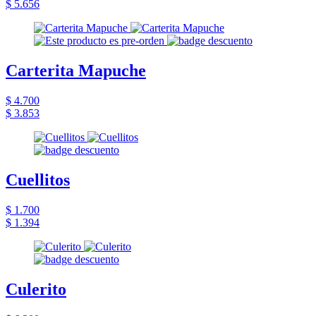
$ 5.656
Carterita Mapuche
$ 4.700
$ 3.853
Cuellitos
$ 1.700
$ 1.394
Culerito