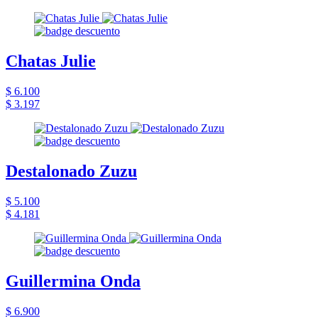
Chatas Julie
$ 6.100
$ 3.197
Destalonado Zuzu
$ 5.100
$ 4.181
Guillermina Onda
$ 6.900