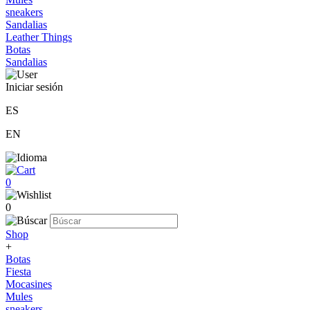
sneakers
Sandalias
Leather Things
Botas
Sandalias
Iniciar sesión
ES
EN
0
0
Shop
+
Botas
Fiesta
Mocasines
Mules
sneakers