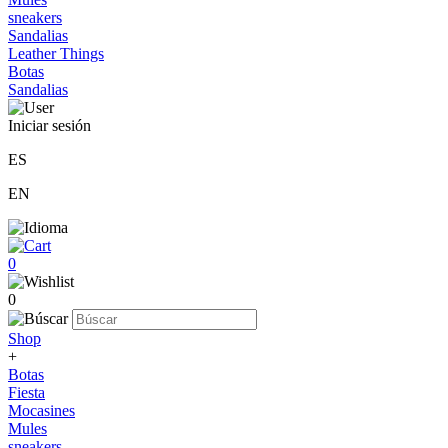
sneakers
Sandalias
Leather Things
Botas
Sandalias
Iniciar sesión
ES
EN
0
0
Shop
+
Botas
Fiesta
Mocasines
Mules
sneakers