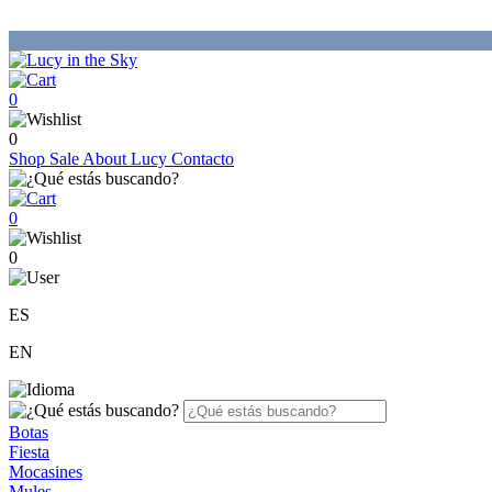
0
0
Shop
Sale
About Lucy
Contacto
0
0
ES
EN
Botas
Fiesta
Mocasines
Mules