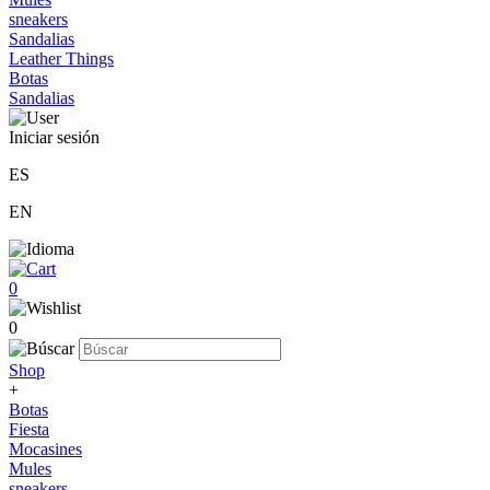
sneakers
Sandalias
Leather Things
Botas
Sandalias
Iniciar sesión
ES
EN
0
0
Shop
+
Botas
Fiesta
Mocasines
Mules
sneakers