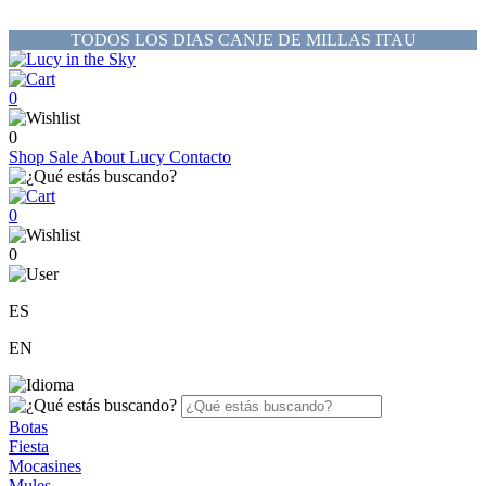
TODOS LOS DIAS CANJE DE MILLAS ITAU
0
0
Shop
Sale
About Lucy
Contacto
0
0
ES
EN
Botas
Fiesta
Mocasines
Mules