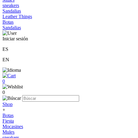
sneakers
Sandalias
Leather Things
Botas
Sandalias
Iniciar sesión
ES
EN
0
0
Shop
+
Botas
Fiesta
Mocasines
Mules
sneakers