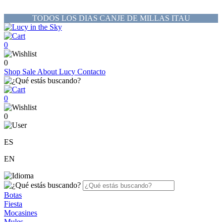
TODOS LOS DIAS CANJE DE MILLAS ITAU
0
0
Shop
Sale
About Lucy
Contacto
0
0
ES
EN
Botas
Fiesta
Mocasines
Mules