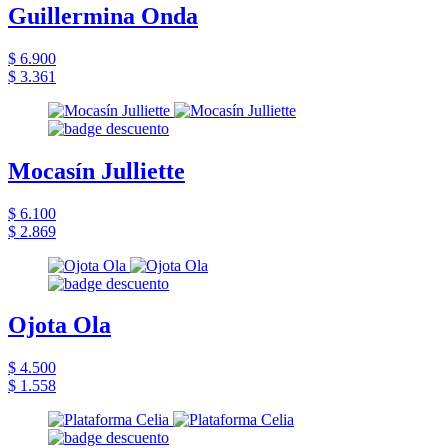
Guillermina Onda
$ 6.900
$ 3.361
Mocasín Julliette
$ 6.100
$ 2.869
Ojota Ola
$ 4.500
$ 1.558