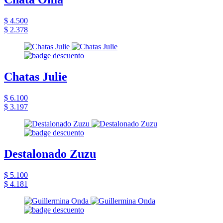
$ 4.500
$ 2.378
Chatas Julie
$ 6.100
$ 3.197
Destalonado Zuzu
$ 5.100
$ 4.181