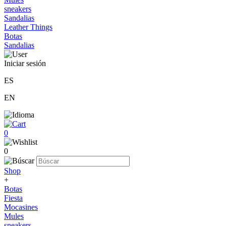
sneakers
Sandalias
Leather Things
Botas
Sandalias
Iniciar sesión
ES
EN
0
0
Shop
+
Botas
Fiesta
Mocasines
Mules
sneakers