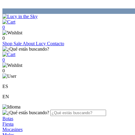
0
0
Shop
Sale
About Lucy
Contacto
0
0
ES
EN
Botas
Fiesta
Mocasines
Mules