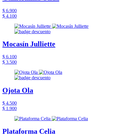
$ 6.900
$ 4.100
Mocasín Julliette
$ 6.100
$ 3.500
Ojota Ola
$ 4.500
$ 1.900
Plataforma Celia