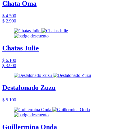
Chata Oma
$ 4.500
$ 2.900
Chatas Julie
$ 6.100
$ 3.900
Destalonado Zuzu
$ 5.100
Guillermina Onda