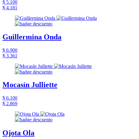
$ 5.100
$ 4.181
Guillermina Onda
$ 6.900
$ 3.361
Mocasín Julliette
$ 6.100
$ 2.869
Ojota Ola