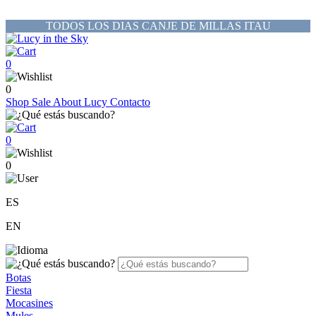
TODOS LOS DIAS CANJE DE MILLAS ITAU
0
0
Shop
Sale
About Lucy
Contacto
0
0
ES
EN
Botas
Fiesta
Mocasines
Mules