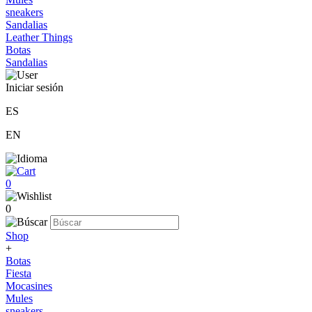
sneakers
Sandalias
Leather Things
Botas
Sandalias
Iniciar sesión
ES
EN
0
0
Shop
+
Botas
Fiesta
Mocasines
Mules
sneakers