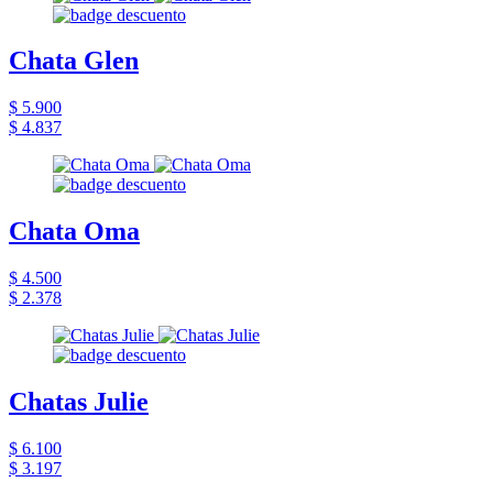
Chata Glen
$ 5.900
$ 4.837
Chata Oma
$ 4.500
$ 2.378
Chatas Julie
$ 6.100
$ 3.197