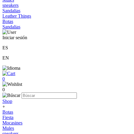
sneakers
Sandalias
Leather Things
Botas
Sandalias
Iniciar sesión
ES
EN
0
0
Shop
+
Botas
Fiesta
Mocasines
Mules
sneakers