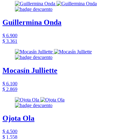
Guillermina Onda
$ 6.900
$ 3.361
Mocasín Julliette
$ 6.100
$ 2.869
Ojota Ola
$ 4.500
$ 1.558