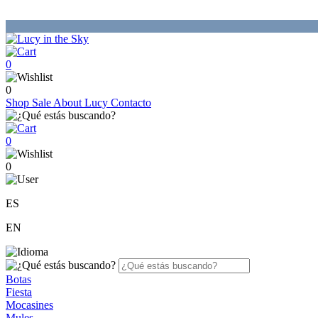
0
0
Shop
Sale
About Lucy
Contacto
0
0
ES
EN
Botas
Fiesta
Mocasines
Mules