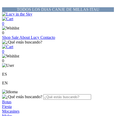
TODOS LOS DIAS CANJE DE MILLAS ITAU
0
0
Shop
Sale
About Lucy
Contacto
0
0
ES
EN
Botas
Fiesta
Mocasines
Mules