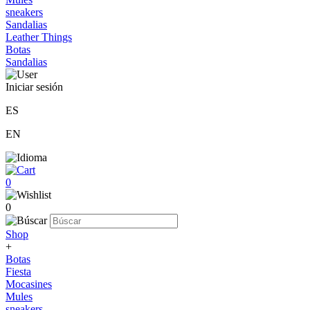
sneakers
Sandalias
Leather Things
Botas
Sandalias
Iniciar sesión
ES
EN
0
0
Shop
+
Botas
Fiesta
Mocasines
Mules
sneakers