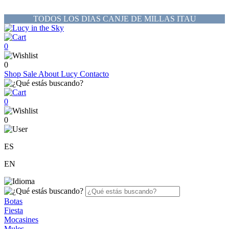
TODOS LOS DIAS CANJE DE MILLAS ITAU
0
0
Shop
Sale
About Lucy
Contacto
0
0
ES
EN
Botas
Fiesta
Mocasines
Mules