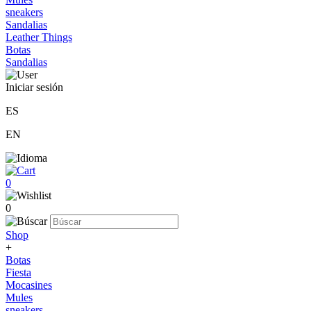
sneakers
Sandalias
Leather Things
Botas
Sandalias
Iniciar sesión
ES
EN
0
0
Shop
+
Botas
Fiesta
Mocasines
Mules
sneakers