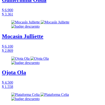
$ 6.900
$ 3.361
Mocasín Julliette
$ 6.100
$ 2.869
Ojota Ola
$ 4.500
$ 1.558