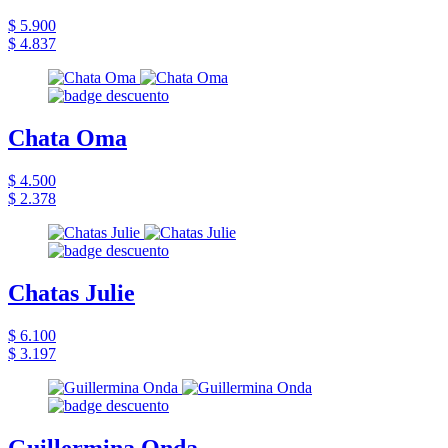
$ 5.900
$ 4.837
Chata Oma
$ 4.500
$ 2.378
Chatas Julie
$ 6.100
$ 3.197
Guillermina Onda