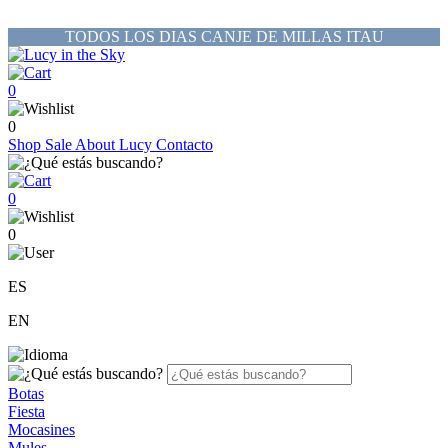
TODOS LOS DIAS CANJE DE MILLAS ITAU
0
0
Shop
Sale
About Lucy
Contacto
0
0
ES
EN
Botas
Fiesta
Mocasines
Mules