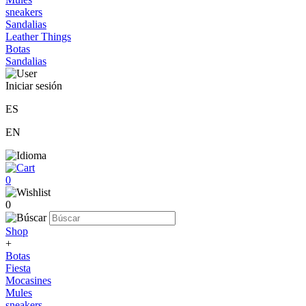
sneakers
Sandalias
Leather Things
Botas
Sandalias
Iniciar sesión
ES
EN
0
0
Shop
+
Botas
Fiesta
Mocasines
Mules
sneakers