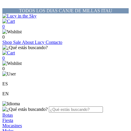
TODOS LOS DIAS CANJE DE MILLAS ITAU
0
0
Shop
Sale
About Lucy
Contacto
0
0
ES
EN
Botas
Fiesta
Mocasines
Mules