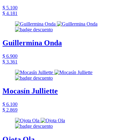
$ 5.100
$ 4.181
Guillermina Onda
$ 6.900
$ 3.361
Mocasín Julliette
$ 6.100
$ 2.869
Ojota Ola