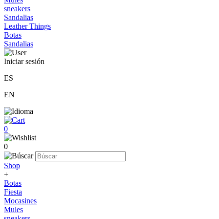
sneakers
Sandalias
Leather Things
Botas
Sandalias
Iniciar sesión
ES
EN
0
0
Shop
+
Botas
Fiesta
Mocasines
Mules
sneakers