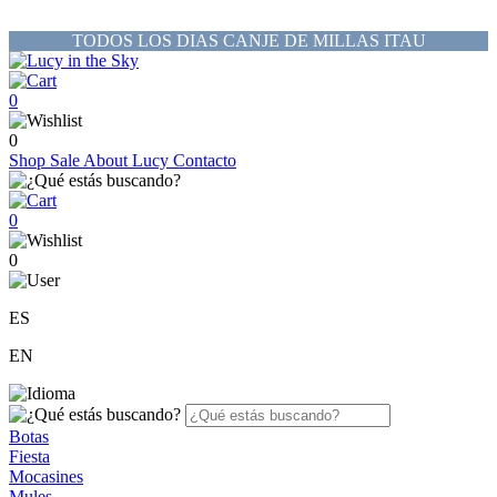
TODOS LOS DIAS CANJE DE MILLAS ITAU
0
0
Shop
Sale
About Lucy
Contacto
0
0
ES
EN
Botas
Fiesta
Mocasines
Mules