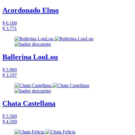
Acordonado Elmo
$ 6.100
$ 3.771
Ballerina LouLou
$ 5.900
$ 3.197
Chata Castellana
$ 5.500
$ 4.509