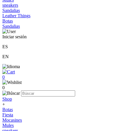
sneakers
Sandalias
Leather Things
Botas
Sandalias
Iniciar sesión
ES
EN
0
0
Shop
+
Botas
Fiesta
Mocasines
Mules
sneakers