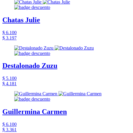
Chatas Julie
$ 6.100
$ 3.197
Destalonado Zuzu
$ 5.100
$ 4.181
Guillermina Carmen
$ 6.100
$ 3.361