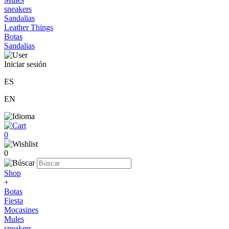
sneakers
Sandalias
Leather Things
Botas
Sandalias
Iniciar sesión
ES
EN
0
0
Shop
+
Botas
Fiesta
Mocasines
Mules
sneakers