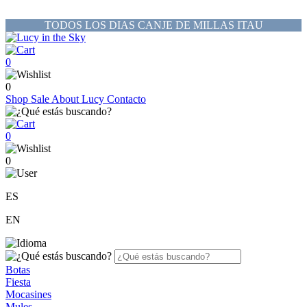
TODOS LOS DIAS CANJE DE MILLAS ITAU
0
0
Shop
Sale
About Lucy
Contacto
0
0
ES
EN
Botas
Fiesta
Mocasines
Mules