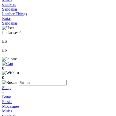
sneakers
Sandalias
Leather Things
Botas
Sandalias
Iniciar sesión
ES
EN
0
0
Shop
+
Botas
Fiesta
Mocasines
Mules
sneakers