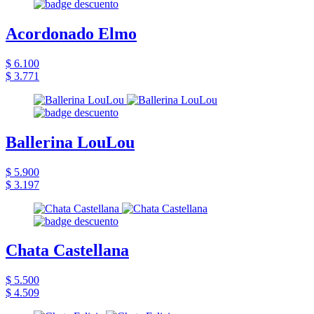
Acordonado Elmo
$ 6.100
$ 3.771
Ballerina LouLou
$ 5.900
$ 3.197
Chata Castellana
$ 5.500
$ 4.509