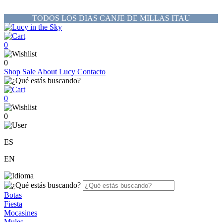
TODOS LOS DIAS CANJE DE MILLAS ITAU
0
0
Shop
Sale
About Lucy
Contacto
0
0
ES
EN
Botas
Fiesta
Mocasines
Mules