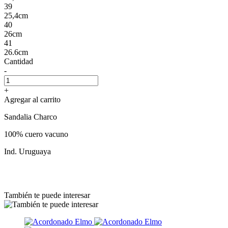
39
25,4cm
40
26cm
41
26.6cm
Cantidad
-
+
Agregar al carrito
Sandalia Charco
100% cuero vacuno
Ind. Uruguaya
También te puede interesar