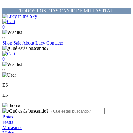
TODOS LOS DIAS CANJE DE MILLAS ITAU
0
0
Shop
Sale
About Lucy
Contacto
0
0
ES
EN
Botas
Fiesta
Mocasines
Mules