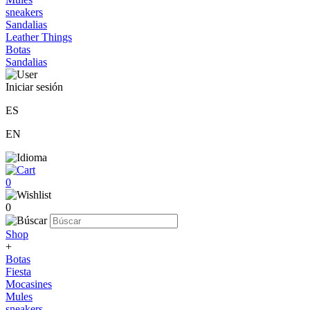
sneakers
Sandalias
Leather Things
Botas
Sandalias
Iniciar sesión
ES
EN
0
0
Shop
+
Botas
Fiesta
Mocasines
Mules
sneakers