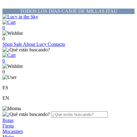
TODOS LOS DIAS CANJE DE MILLAS ITAU
0
0
Shop
Sale
About Lucy
Contacto
0
0
ES
EN
Botas
Fiesta
Mocasines
Mules