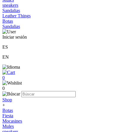
sneakers
Sandalias
Leather Things
Botas
Sandalias
Iniciar sesión
ES
EN
0
0
Shop
+
Botas
Fiesta
Mocasines
Mules
sneakers