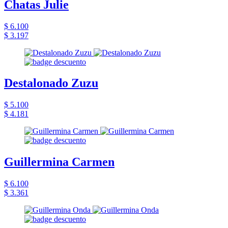
Chatas Julie
$ 6.100
$ 3.197
Destalonado Zuzu
$ 5.100
$ 4.181
Guillermina Carmen
$ 6.100
$ 3.361