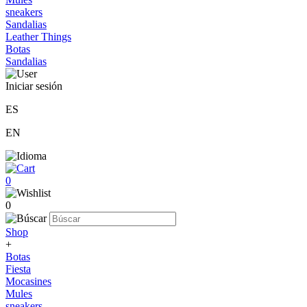
sneakers
Sandalias
Leather Things
Botas
Sandalias
Iniciar sesión
ES
EN
0
0
Shop
+
Botas
Fiesta
Mocasines
Mules
sneakers