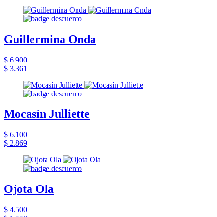
Guillermina Onda
$ 6.900
$ 3.361
Mocasín Julliette
$ 6.100
$ 2.869
Ojota Ola
$ 4.500