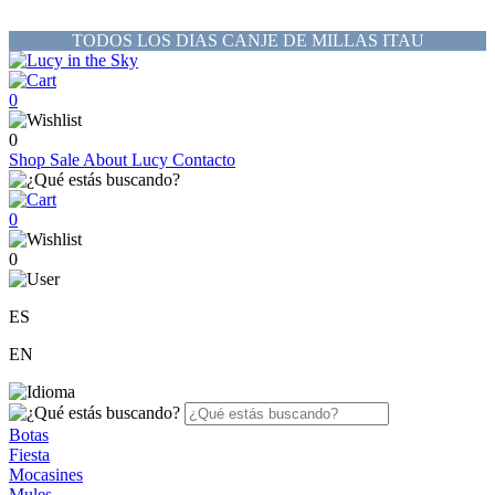
TODOS LOS DIAS CANJE DE MILLAS ITAU
0
0
Shop
Sale
About Lucy
Contacto
0
0
ES
EN
Botas
Fiesta
Mocasines
Mules