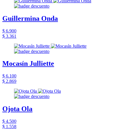
Guillermina Onda
$ 6.900
$ 3.361
Mocasín Julliette
$ 6.100
$ 2.869
Ojota Ola
$ 4.500
$ 1.558