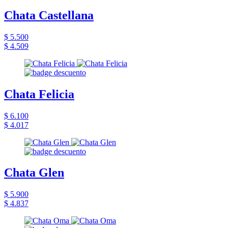
Chata Castellana
$ 5.500
$ 4.509
Chata Felicia
$ 6.100
$ 4.017
Chata Glen
$ 5.900
$ 4.837