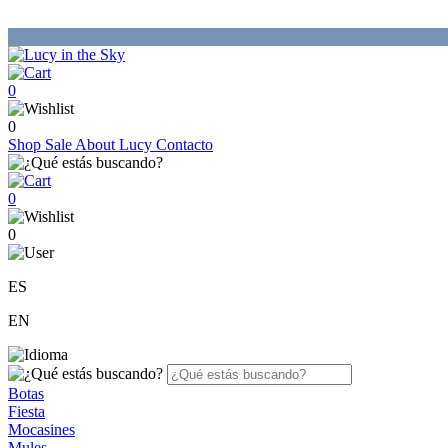
0
0
Shop
Sale
About Lucy
Contacto
0
0
ES
EN
Botas
Fiesta
Mocasines
Mules