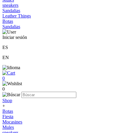
sneakers
Sandalias
Leather Things
Botas
Sandalias
Iniciar sesión
ES
EN
0
0
Shop
+
Botas
Fiesta
Mocasines
Mules
sneakers