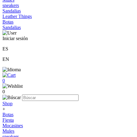
sneakers
Sandalias
Leather Things
Botas
Sandalias
Iniciar sesión
ES
EN
0
0
Shop
+
Botas
Fiesta
Mocasines
Mules
sneakers