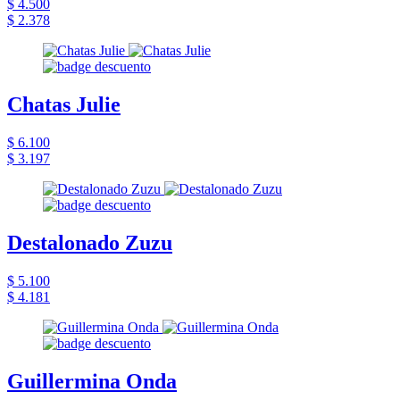
$ 4.500
$ 2.378
Chatas Julie
$ 6.100
$ 3.197
Destalonado Zuzu
$ 5.100
$ 4.181
Guillermina Onda