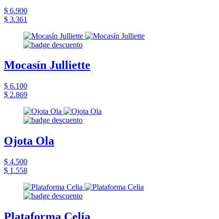
$ 6.900
$ 3.361
Mocasín Julliette
$ 6.100
$ 2.869
Ojota Ola
$ 4.500
$ 1.558
Plataforma Celia