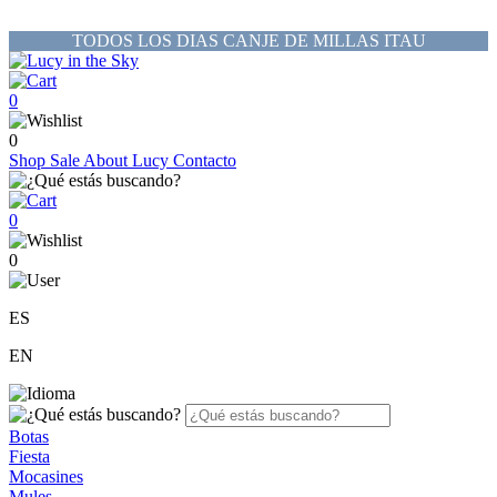
TODOS LOS DIAS CANJE DE MILLAS ITAU
0
0
Shop
Sale
About Lucy
Contacto
0
0
ES
EN
Botas
Fiesta
Mocasines
Mules