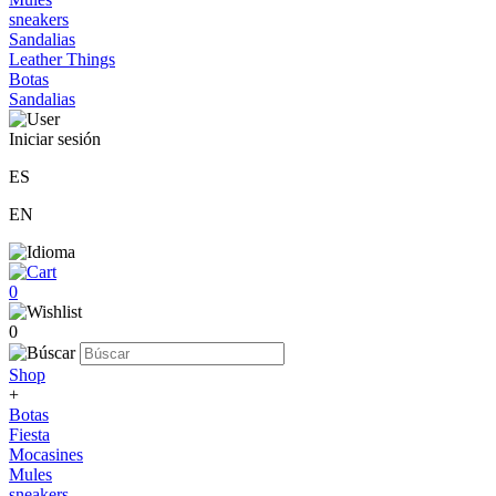
sneakers
Sandalias
Leather Things
Botas
Sandalias
Iniciar sesión
ES
EN
0
0
Shop
+
Botas
Fiesta
Mocasines
Mules
sneakers