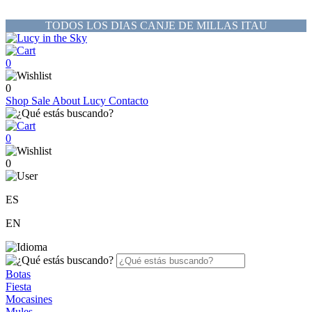
TODOS LOS DIAS CANJE DE MILLAS ITAU
0
0
Shop
Sale
About Lucy
Contacto
0
0
ES
EN
Botas
Fiesta
Mocasines
Mules