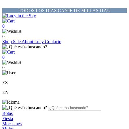
TODOS LOS DIAS CANJE DE MILLAS ITAU
0
0
Shop
Sale
About Lucy
Contacto
0
0
ES
EN
Botas
Fiesta
Mocasines
Mules