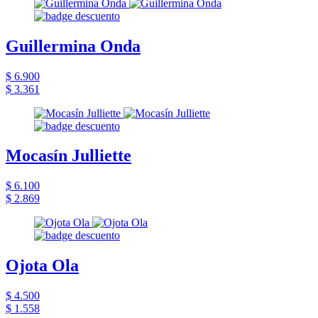
Guillermina Onda
$ 6.900
$ 3.361
Mocasín Julliette
$ 6.100
$ 2.869
Ojota Ola
$ 4.500
$ 1.558