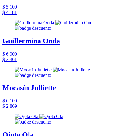
$ 5.100
$ 4.181
Guillermina Onda
$ 6.900
$ 3.361
Mocasín Julliette
$ 6.100
$ 2.869
Ojota Ola