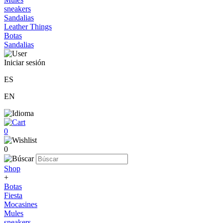
sneakers
Sandalias
Leather Things
Botas
Sandalias
Iniciar sesión
ES
EN
0
0
Shop
+
Botas
Fiesta
Mocasines
Mules
sneakers