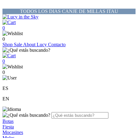
TODOS LOS DIAS CANJE DE MILLAS ITAU
0
0
Shop
Sale
About Lucy
Contacto
0
0
ES
EN
Botas
Fiesta
Mocasines
Mules