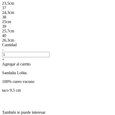
23,5cm
37
24,3cm
38
25cm
39
25,7cm
40
26,3cm
Cantidad
-
+
Agregar al carrito
Sandalia Lolita.
100% cuero vacuno
taco 9.5 cm
También te puede interesar