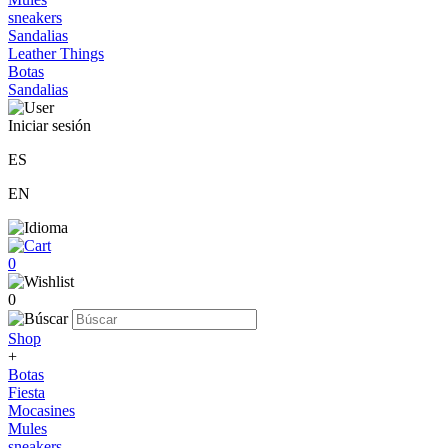
sneakers
Sandalias
Leather Things
Botas
Sandalias
Iniciar sesión
ES
EN
0
0
Shop
+
Botas
Fiesta
Mocasines
Mules
sneakers