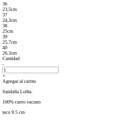
36
23,5cm
37
24,3cm
38
25cm
39
25,7cm
40
26,3cm
Cantidad
-
+
Agregar al carrito
Sandalia Lolita.
100% cuero vacuno
taco 9.5 cm