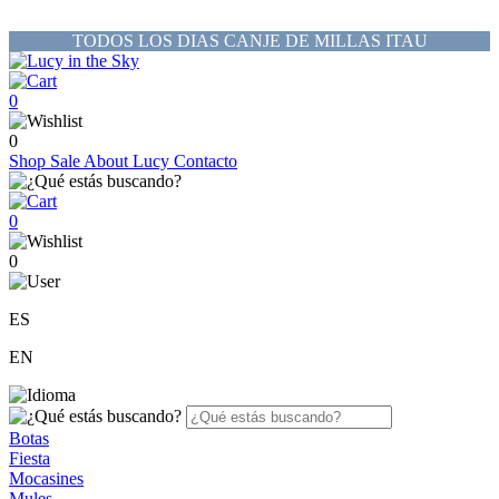
TODOS LOS DIAS CANJE DE MILLAS ITAU
0
0
Shop
Sale
About Lucy
Contacto
0
0
ES
EN
Botas
Fiesta
Mocasines
Mules