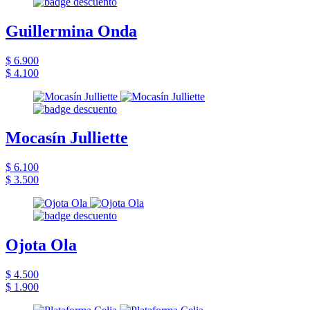
Guillermina Onda
$ 6.900
$ 4.100
Mocasín Julliette
$ 6.100
$ 3.500
Ojota Ola
$ 4.500
$ 1.900