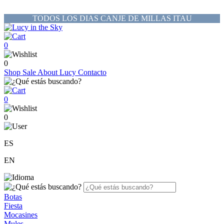
TODOS LOS DIAS CANJE DE MILLAS ITAU
0
0
Shop
Sale
About Lucy
Contacto
0
0
ES
EN
Botas
Fiesta
Mocasines
Mules