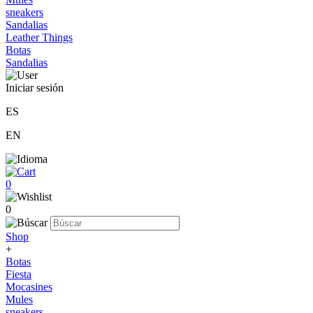
sneakers
Sandalias
Leather Things
Botas
Sandalias
Iniciar sesión
ES
EN
0
0
Shop
+
Botas
Fiesta
Mocasines
Mules
sneakers