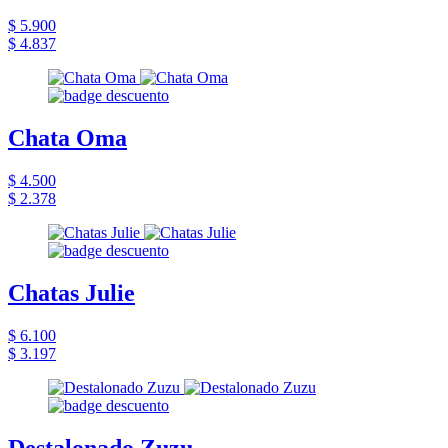
$ 5.900
$ 4.837
Chata Oma
$ 4.500
$ 2.378
Chatas Julie
$ 6.100
$ 3.197
Destalonado Zuzu