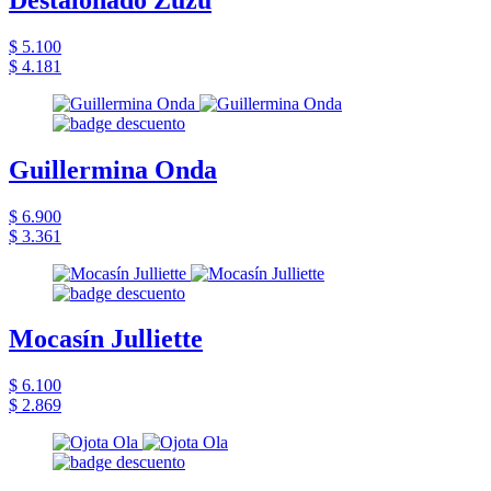
$ 5.100
$ 4.181
Guillermina Onda
$ 6.900
$ 3.361
Mocasín Julliette
$ 6.100
$ 2.869