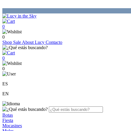
0
0
Shop
Sale
About Lucy
Contacto
0
0
ES
EN
Botas
Fiesta
Mocasines
Mules