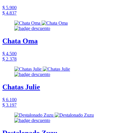
$ 5.900
$ 4.837
Chata Oma
$ 4.500
$ 2.378
Chatas Julie
$ 6.100
$ 3.197
Destalonado Zuzu