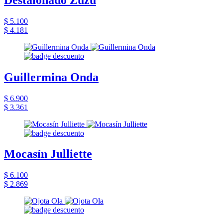
$ 5.100
$ 4.181
Guillermina Onda
$ 6.900
$ 3.361
Mocasín Julliette
$ 6.100
$ 2.869