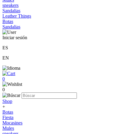
sneakers
Sandalias
Leather Things
Botas
Sandalias
Iniciar sesión
ES
EN
0
0
Shop
+
Botas
Fiesta
Mocasines
Mules
sneakers