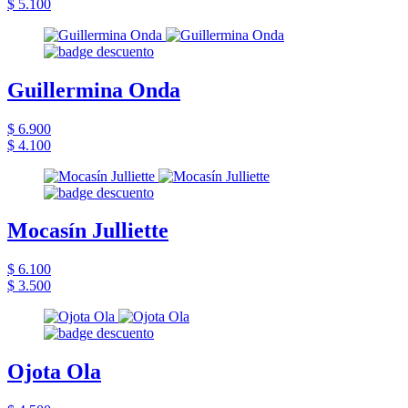
$ 5.100
Guillermina Onda
$ 6.900
$ 4.100
Mocasín Julliette
$ 6.100
$ 3.500
Ojota Ola