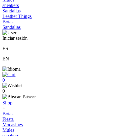
sneakers
Sandalias
Leather Things
Botas
Sandalias
Iniciar sesión
ES
EN
0
0
Shop
+
Botas
Fiesta
Mocasines
Mules
sneakers