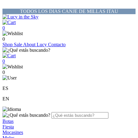
TODOS LOS DIAS CANJE DE MILLAS ITAU
0
0
Shop
Sale
About Lucy
Contacto
0
0
ES
EN
Botas
Fiesta
Mocasines
Mules