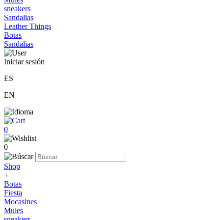
sneakers
Sandalias
Leather Things
Botas
Sandalias
Iniciar sesión
ES
EN
0
0
Shop
+
Botas
Fiesta
Mocasines
Mules
sneakers