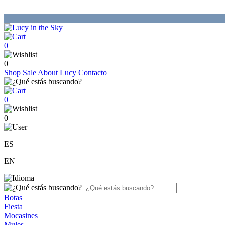
0
0
Shop
Sale
About Lucy
Contacto
0
0
ES
EN
Botas
Fiesta
Mocasines
Mules