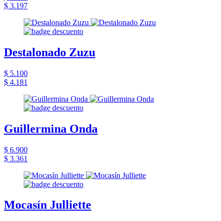
$ 3.197
Destalonado Zuzu
$ 5.100
$ 4.181
Guillermina Onda
$ 6.900
$ 3.361
Mocasín Julliette