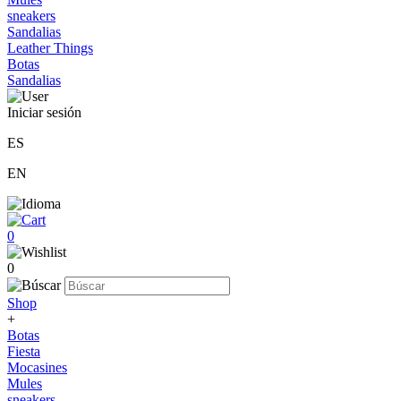
sneakers
Sandalias
Leather Things
Botas
Sandalias
Iniciar sesión
ES
EN
0
0
Shop
+
Botas
Fiesta
Mocasines
Mules
sneakers