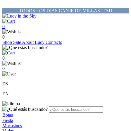
TODOS LOS DIAS CANJE DE MILLAS ITAU
0
0
Shop
Sale
About Lucy
Contacto
0
0
ES
EN
Botas
Fiesta
Mocasines
Mules