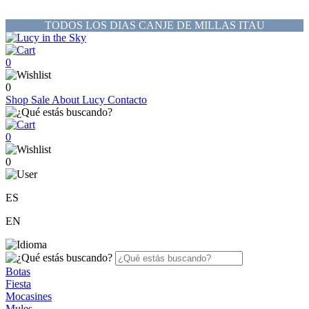
TODOS LOS DIAS CANJE DE MILLAS ITAU
0
0
Shop
Sale
About Lucy
Contacto
0
0
ES
EN
Botas
Fiesta
Mocasines
Mules