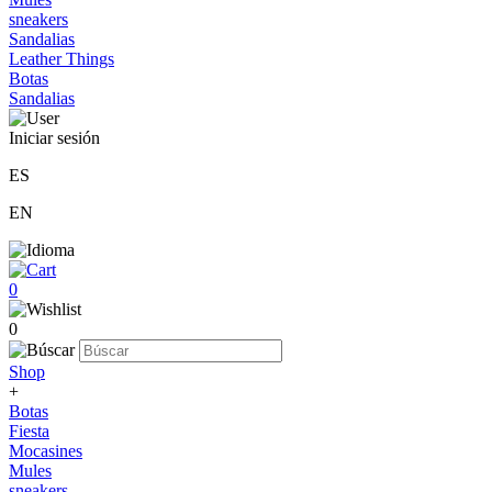
sneakers
Sandalias
Leather Things
Botas
Sandalias
Iniciar sesión
ES
EN
0
0
Shop
+
Botas
Fiesta
Mocasines
Mules
sneakers