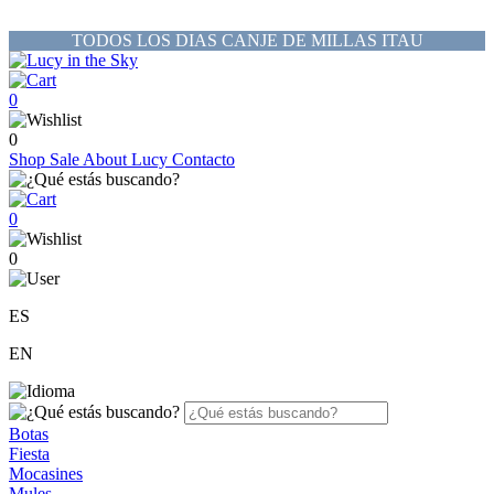
TODOS LOS DIAS CANJE DE MILLAS ITAU
0
0
Shop
Sale
About Lucy
Contacto
0
0
ES
EN
Botas
Fiesta
Mocasines
Mules