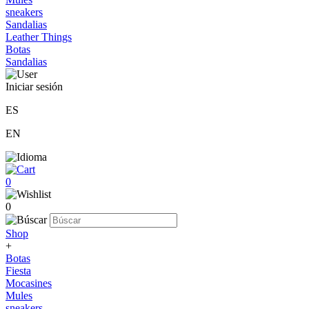
sneakers
Sandalias
Leather Things
Botas
Sandalias
Iniciar sesión
ES
EN
0
0
Shop
+
Botas
Fiesta
Mocasines
Mules
sneakers