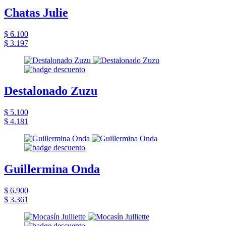
Chatas Julie
$ 6.100
$ 3.197
Destalonado Zuzu
$ 5.100
$ 4.181
Guillermina Onda
$ 6.900
$ 3.361