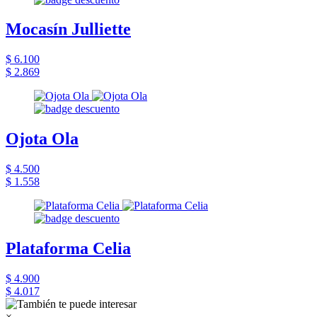
Mocasín Julliette
$ 6.100
$ 2.869
Ojota Ola
$ 4.500
$ 1.558
Plataforma Celia
$ 4.900
$ 4.017
×