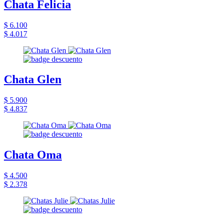
Chata Felicia
$ 6.100
$ 4.017
Chata Glen
$ 5.900
$ 4.837
Chata Oma
$ 4.500
$ 2.378