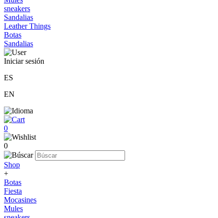
sneakers
Sandalias
Leather Things
Botas
Sandalias
Iniciar sesión
ES
EN
0
0
Shop
+
Botas
Fiesta
Mocasines
Mules
sneakers