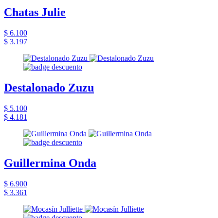
Chatas Julie
$ 6.100
$ 3.197
Destalonado Zuzu
$ 5.100
$ 4.181
Guillermina Onda
$ 6.900
$ 3.361