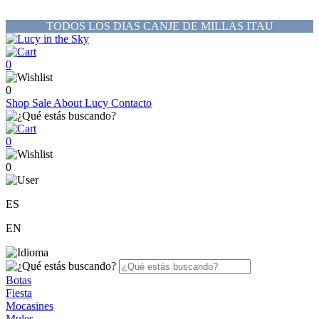
TODOS LOS DIAS CANJE DE MILLAS ITAU
0
0
Shop
Sale
About Lucy
Contacto
0
0
ES
EN
Botas
Fiesta
Mocasines
Mules