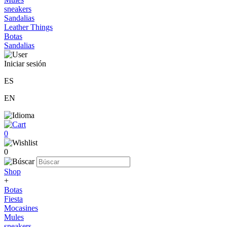
sneakers
Sandalias
Leather Things
Botas
Sandalias
Iniciar sesión
ES
EN
0
0
Shop
+
Botas
Fiesta
Mocasines
Mules
sneakers