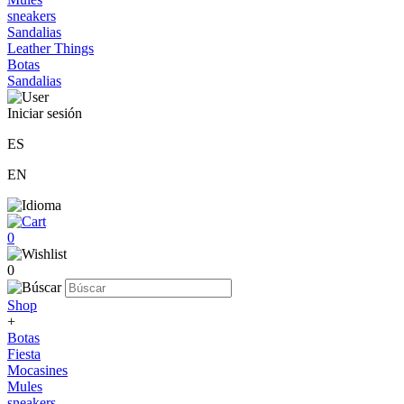
sneakers
Sandalias
Leather Things
Botas
Sandalias
Iniciar sesión
ES
EN
0
0
Shop
+
Botas
Fiesta
Mocasines
Mules
sneakers