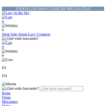
TODOS LOS DIAS CANJE DE MILLAS ITAU
0
0
Shop
Sale
About Lucy
Contacto
0
0
ES
EN
Botas
Fiesta
Mocasines
Mules